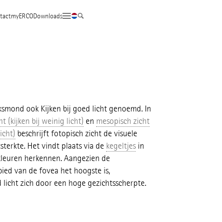
tact
myERCO
Downloads
ksmond ook Kijken bij goed licht genoemd. In
t (kijken bij weinig licht)
en
mesopisch zicht
icht)
beschrijft fotopisch zicht de visuele
terkte. Het vindt plaats via de
kegeltjes
in
kleuren herkennen. Aangezien de
bied van de fovea het hoogste is,
d licht zich door een hoge gezichtsscherpte.