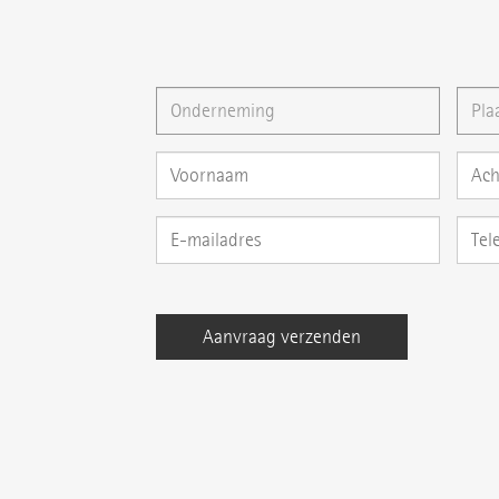
U kunt ons ook een
E-mail
schrijven of uw vra