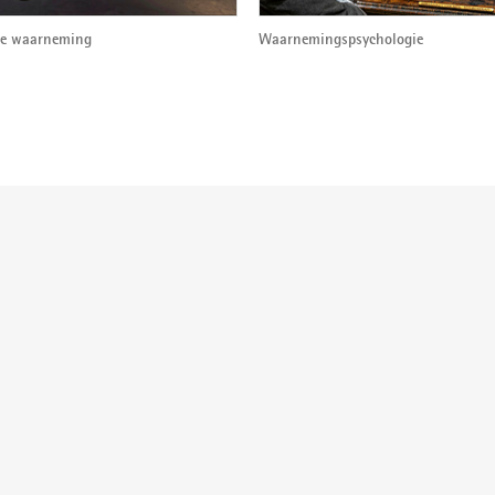
le waarneming
Waarnemingspsychologie
der: