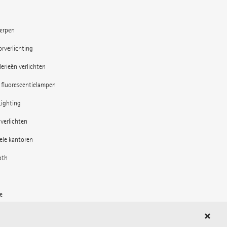
erpen
rverlichting
erieën verlichten
 fluorescentielampen
Lighting
verlichten
bele kantoren
oth
e
 de buitenruimte