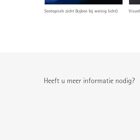
Scotopisch zicht (kijken bij weinig licht)
Visue
Heeft u meer informatie nodig?
U treft uw regionale contactpersoon aan on
{{fon}}
{{email}}