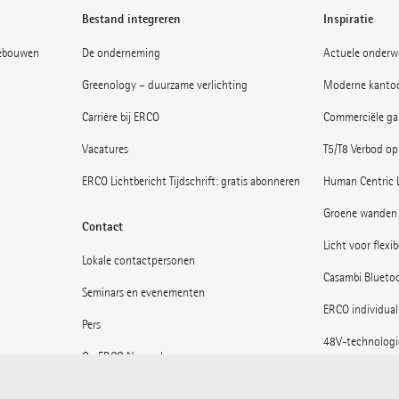
Bestand integreren
Inspiratie
gebouwen
De onderneming
Actuele onderw
Greenology – duurzame verlichting
Moderne kantoo
Carrière bij ERCO
Commerciële gal
Vacatures
T5/T8 Verbod op
ERCO Lichtbericht Tijdschrift: gratis abonneren
Human Centric 
Groene wanden 
Contact
Licht voor flexi
Lokale contactpersonen
Casambi Blueto
Seminars en evenementen
ERCO individual
Pers
48V-technologi
Op ERCO News abonneren
Musea: Licht in