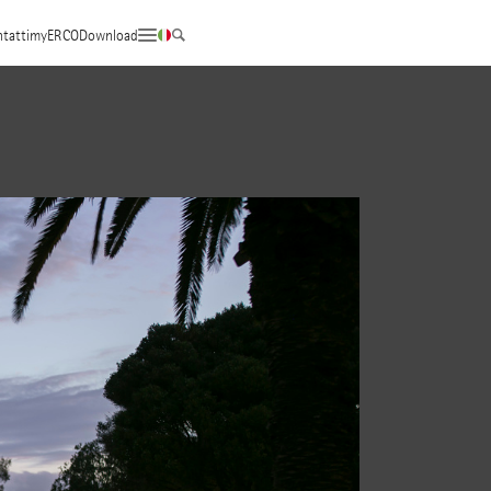
tatti
myERCO
Download