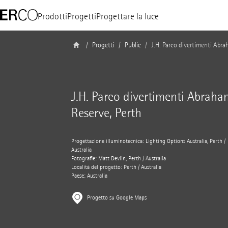
Prodotti
Progetti
Progettare la luce
Progetti
Public
J.H. Parco divertimenti Abra
J.H. Parco divertimenti Abraha
Reserve, Perth
Progettazione illuminotecnica: Lighting Options Australia, Perth /
Australia
Fotografie: Matt Devlin, Perth / Australia
Località del progetto: Perth / Australia
Paese: Australia
Progetto su Google Maps