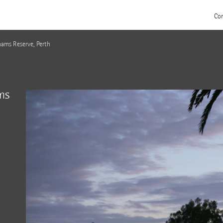
Con
hams Reserve, Perth
ms